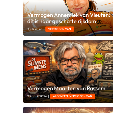
Vermogen Annemiek van Vleuten:
dit is haar geschatte rijkdom
3 juli 2026
|
VERMOGEN VAN
Vermogen Maarten van Rossem
23 april 2026
|
ALGEMEEN, VERMOGEN VAN