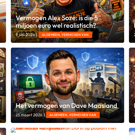
Vermogen Alex Soze: is die 5
miljoen euro wel realistisch?
9 juni 2026
|
ALGEMEEN, VERMOGEN VAN
Het vermogen van Dave Maasland
25 maart 2026
|
ALGEMEEN, VERMOGEN VAN